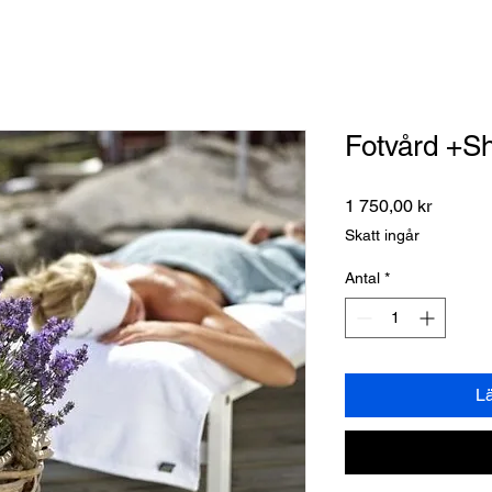
Fotvård +Sh
Pris
1 750,00 kr
Skatt ingår
Antal
*
L