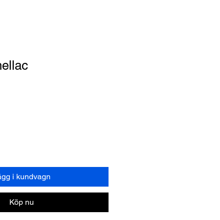
ellac
ägg i kundvagn
Köp nu