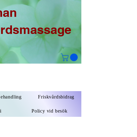
han
årdsmassage
Behandling
Friskvårdsbidrag
i
Policy vid besök