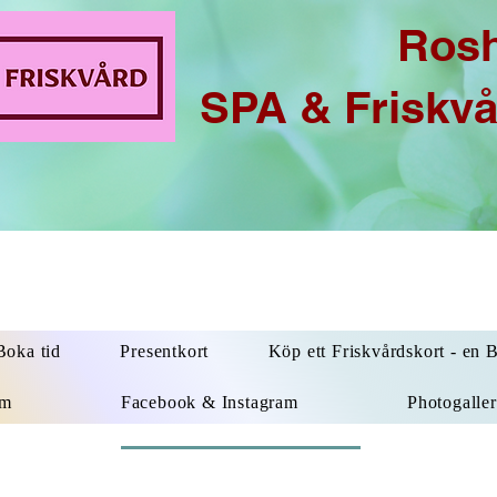
Ros
SPA & Friskv
oka tid
Presentkort
Köp ett Friskvårdskort - en 
um
Facebook & Instagram
Photogaller