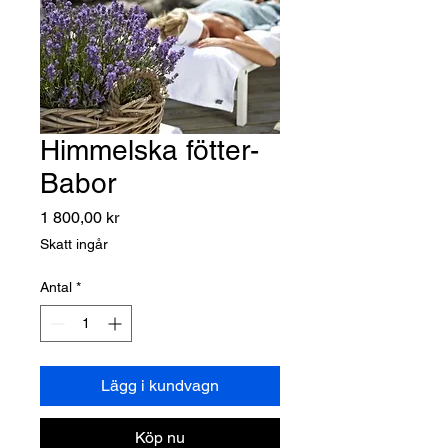
Himmelska fötter-
Babor
Pris
1 800,00 kr
Skatt ingår
Antal
*
Lägg i kundvagn
Köp nu