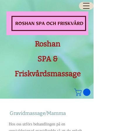
Roshan
SPA &
Friskvårdsmassage
Gravidmassage/Mamma
Hos oss utförs behandlingen på en
specialdesignad gravidkudde så att du enkelt