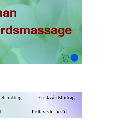
han
årdsmassage
Behandling
Friskvårdsbidrag
i
Policy vid besök