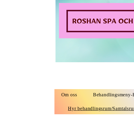
Om oss
Behandlingsmeny-B
Hyr behandlingsrum/Samtalsr