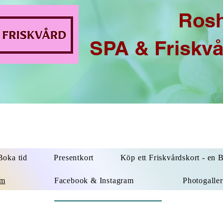
Ros
SPA & Friskv
oka tid
Presentkort
Köp ett Friskvårdskort - en 
um
Facebook & Instagram
Photogaller