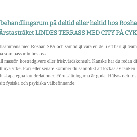
 behandlingsrum på deltid eller heltid hos Rosh
 Årstastråket LINDES TERRASS MED CITY PÅ C
illsammans med Roshan SPA och samtidigt vara en del i ett härligt team
rna som passar in hos oss.
ill massör, kostrådgivare eller friskvårdskonsult. Kanske har du redan 
ditt nya yrke. Förr eller senare kommer du sannolikt att lockas av tanken p
h skapa egna kundrelationer. Förutsättningarna är goda. Hälso- och frisk
sitt fysiska och psykiska välbefinnande.