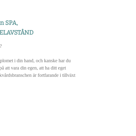
an SPA,
YKELAVSTÅND
?
diplomet i din hand, och kanske har du
å att vara din egen, att ha ditt eget
vårdsbranschen är fortfarande i tillväxt