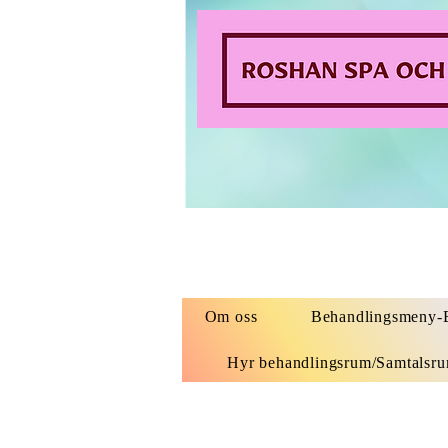
Om oss
Behandlingsmeny-B
Hyr behandlingsrum/Samtalsr