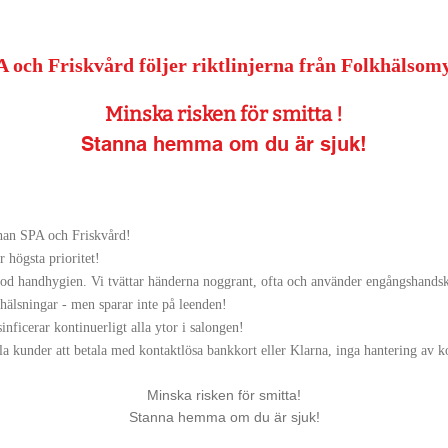
 och Friskvård följer riktlinjerna från Folkhälsom
Mins
ka risken för smitta !
Stanna hemma om du är sjuk!
shan SPA och Friskvård!
r högsta prioritet!
od handhygien. Vi tvättar händerna noggrant, ofta och använder engångshands
älsningar - men sparar inte på leenden!
ficerar kontinuerligt alla ytor i salongen!
 kunder att betala med kontaktlösa bankkort eller Klarna, inga hantering av k
Minska risken för smitta!
Stanna hemma om du är sjuk!