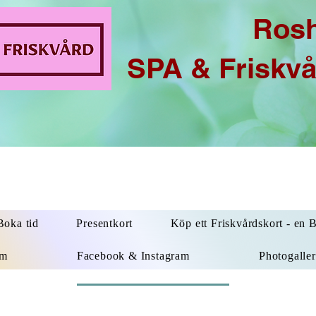
Ros
SPA & Friskv
oka tid
Presentkort
Köp ett Friskvårdskort - en 
um
Facebook & Instagram
Photogaller