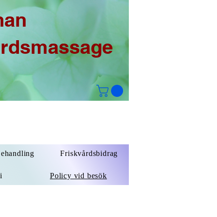
han
årdsmassage
Behandling
Friskvårdsbidrag
i
Policy vid besök