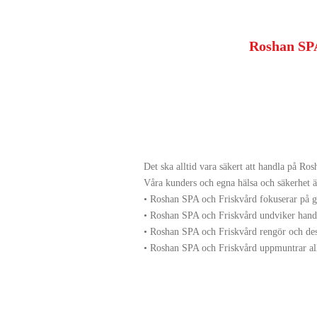
Roshan SPA
Det ska alltid vara säkert att handla på Ro
Våra kunders och egna hälsa och sä
kerhet ä
• Roshan SPA och Friskvård fokuserar på g
• Roshan SPA och Friskvård undviker handh
• Roshan SPA och Friskvård rengör och desin
• Roshan SPA och Friskvård uppmuntrar alla