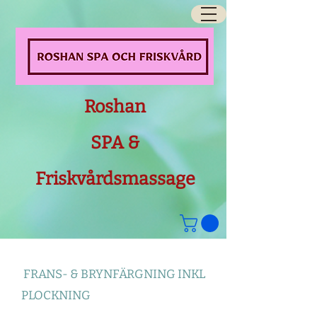
Roshan
SPA &
Friskvårdsmassage
FRANS- & BRYNFÄRGNING INKL
PLOCKNING