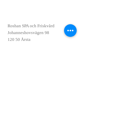
Roshan SPA och Friskvård
Johanneshovsvägen 98
120 50 Årsta
Direkt:
070-200 61 00
Reception:
08-717 13 52
Mail:
roshan.spa@hotmail.com
Hemsida:
www.roshanspa.info
Öppettider:
Tisdag-Fredag 10:00-19:00
Lördag 11:00-17:00
Söndag St
Måndag Stängt