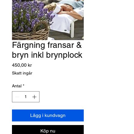
Färgning fransar &
bryn inkl brynplock
Pris
450,00 kr
Skatt ingår
Antal
*
Lägg i kundvagn
Köp nu