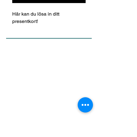
Här kan du lösa in ditt
presentkort!
Roshan SPA och Friskvård
Johanneshovsvägen 98