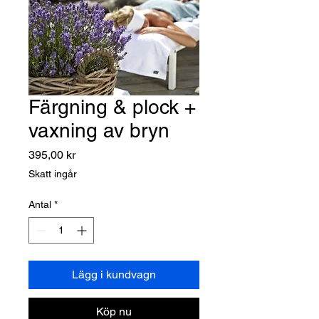
Färgning & plock +
vaxning av bryn
Pris
395,00 kr
Skatt ingår
Antal
*
Lägg i kundvagn
Köp nu