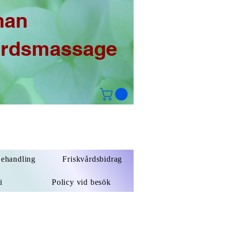
han
årdsmassage
Behandling
Friskvårdsbidrag
i
Policy vid besök