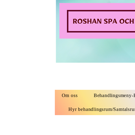
Om oss
Behandlingsmeny-B
Hyr behandlingsrum/Samtalsr