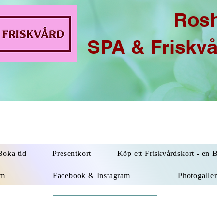
Ros
SPA & Friskv
oka tid
Presentkort
Köp ett Friskvårdskort - en 
um
Facebook & Instagram
Photogaller