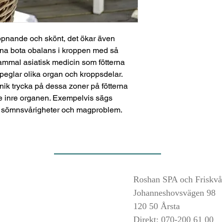
ppnande och skönt, det ökar även
nna bota obalans i kroppen med så
gammal asiatisk medicin som fötterna
peglar olika organ och kroppsdelar.
nik trycka på dessa zoner på fötterna
e inre organen. Exempelvis sägs
t, sömnsvårigheter och magproblem.
Roshan SPA och Friskvå
Johanneshovsvägen 98
120 50 Årsta
Direkt: 070-200 61 00