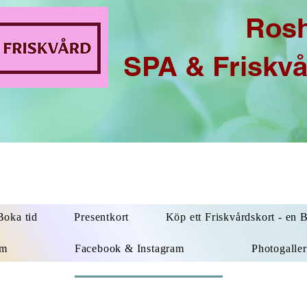
Ros
SPA & Friskv
oka tid
Presentkort
Köp ett Friskvårdskort - en 
um
Facebook & Instagram
Photogaller