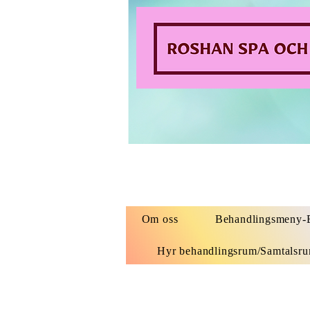
Om oss
Behandlingsmeny-B
Hyr behandlingsrum/Samtalsr