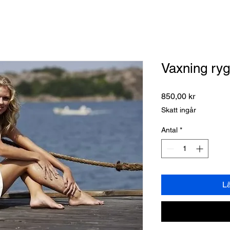
Vaxning ry
Pris
850,00 kr
Skatt ingår
Antal
*
L