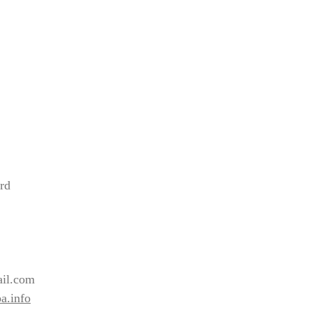
rd
2
il.com
a.info