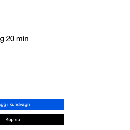
gg 20 min
ägg i kundvagn
Köp nu