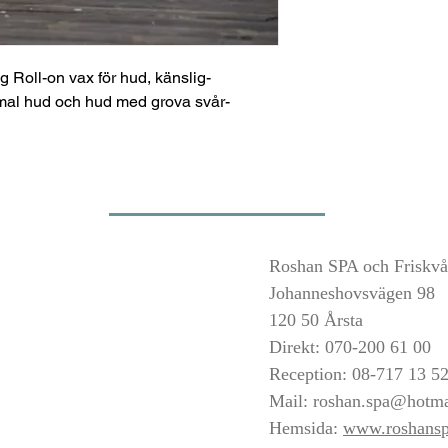
 Roll-on vax för hud, känslig-
rmal hud och hud med grova svår-
Roshan SPA och Friskvå
Johanneshovsvägen 98
120 50 Årsta
Direkt: 070-200 61 00
Reception: 08-717 13 5
Mail:
roshan.spa@hotma
Hemsida:
www.roshansp