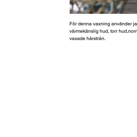
För denna vaxning använder jag
värmekänslig hud, torr hud,no
vaxade hårstrån.