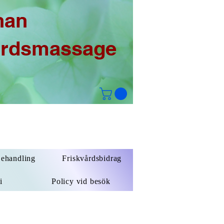
han
årdsmassage
Behandling
Friskvårdsbidrag
i
Policy vid besök