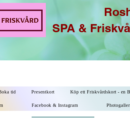
Ros
SPA & Friskv
oka tid
Presentkort
Köp ett Friskvårdskort - en 
um
Facebook & Instagram
Photogaller