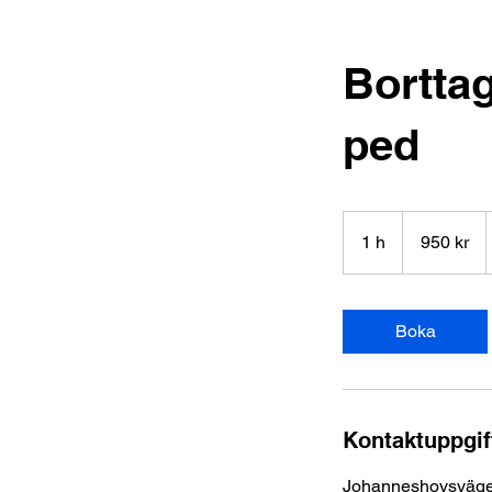
Borttag
ped
950
svenska
1 h
1
950 kr
kronor
Boka
Kontaktuppgif
Johanneshovsväge