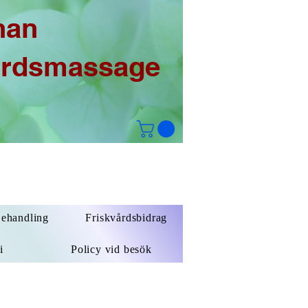
han
årdsmassage
Behandling
Friskvårdsbidrag
i
Policy vid besök