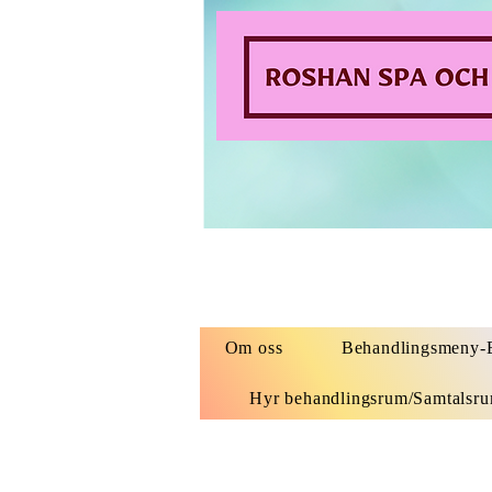
Om oss
Behandlingsmeny-B
Hyr behandlingsrum/Samtalsr