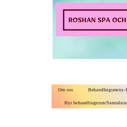
Om oss
Behandlingsmeny-B
Hyr behandlingsrum/Samtalsr