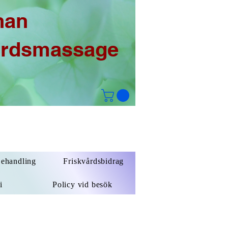
han
årdsmassage
Behandling
Friskvårdsbidrag
i
Policy vid besök