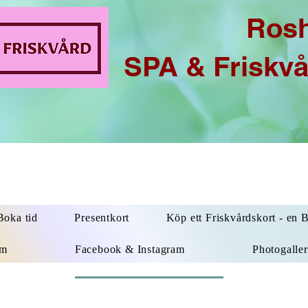
Ros
SPA & Friskv
oka tid
Presentkort
Köp ett Friskvårdskort - en 
um
Facebook & Instagram
Photogaller