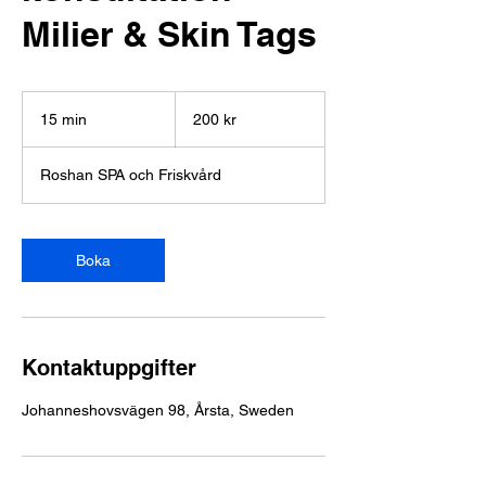
Milier & Skin Tags
200
svenska
15 min
1
200 kr
kronor
5
m
Roshan SPA och Friskvård
i
n
Boka
Kontaktuppgifter
Johanneshovsvägen 98, Årsta, Sweden