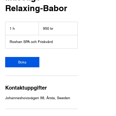
Relaxing-Babor
950
svenska
1 h
1
950 kr
kronor
Roshan SPA och Friskvård
Boka
Kontaktuppgifter
Johanneshovsvägen 98, Årsta, Sweden