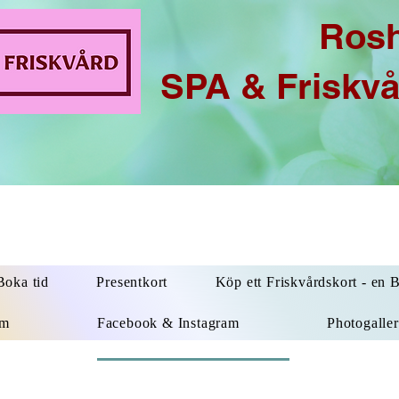
Ros
SPA & Friskv
oka tid
Presentkort
Köp ett Friskvårdskort - en 
um
Facebook & Instagram
Photogaller