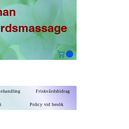
han
årdsmassage
Behandling
Friskvårdsbidrag
i
Policy vid besök