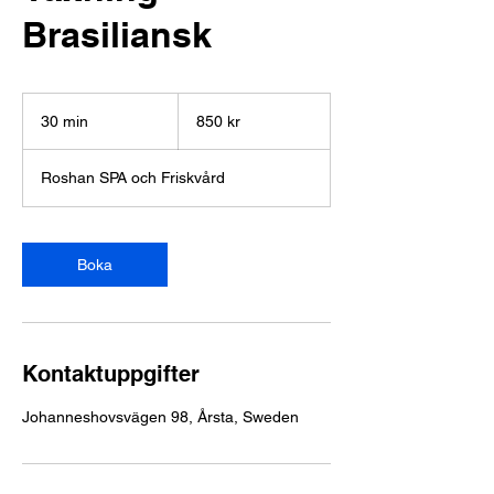
Brasiliansk
850
svenska
30 min
3
850 kr
kronor
0
m
Roshan SPA och Friskvård
i
n
Boka
Kontaktuppgifter
Johanneshovsvägen 98, Årsta, Sweden