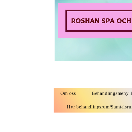
Om oss
Behandlingsmeny-B
Hyr behandlingsrum/Samtalsr