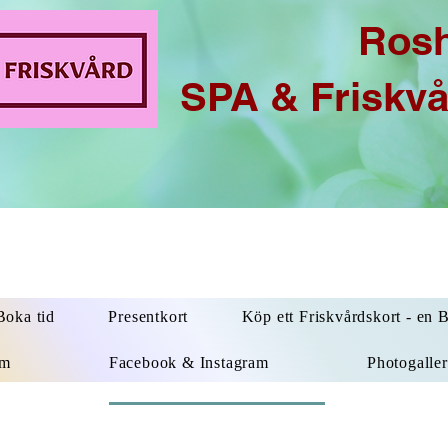
Ros
SPA & Friskv
oka tid
Presentkort
Köp ett Friskvårdskort - en 
um
Facebook & Instagram
Photogaller