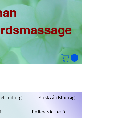
han
årdsmassage
Behandling
Friskvårdsbidrag
i
Policy vid besök