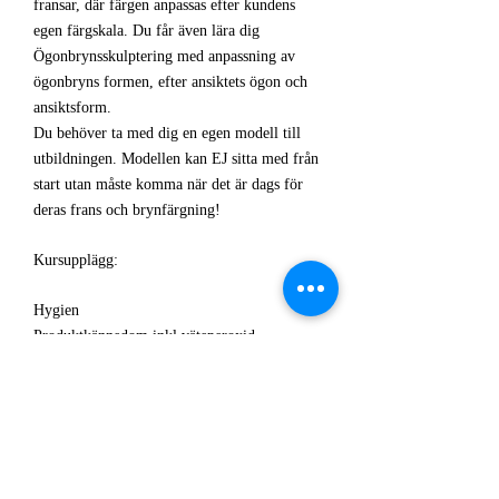
fransar, där färgen anpassas efter kundens
egen färgskala. Du får även lära dig
Ögonbrynsskulptering med anpassning av
ögonbryns formen, efter ansiktets ögon och
ansiktsform.
Du behöver ta med dig en egen modell till
utbildningen. Modellen kan EJ sitta med från
start utan måste komma när det är dags för
deras frans och brynfärgning!
Kursupplägg:
Hygien
Produktkännedom inkl väteperoxid,
ögondroppar
Färglära
Applikationsteknik av färg på fransar/bryn
Formning av bryn
Plockning / Vax av bryn
Avslutande kräm, serum som anpassas för